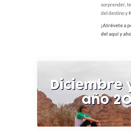
sorprender, te
del destino y
f
¡Atrévete a p
del aquí y ah
Diciembre y
año 2