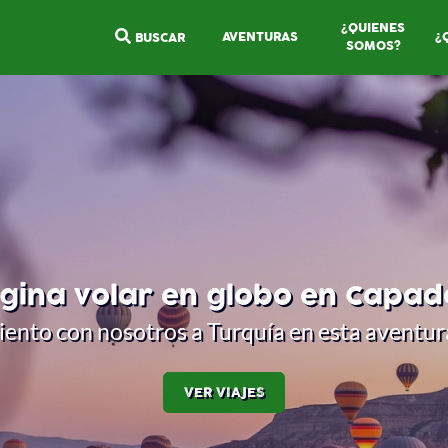
¿QUIENES
AVENTURAS
¿
BUSCAR
SOMOS?
gina volar en globo en Capad
viento con nosotros a Turquía en esta aventu
VER VIAJES