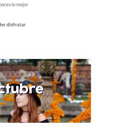
noces lo mejor
der disfrutar
ctubre