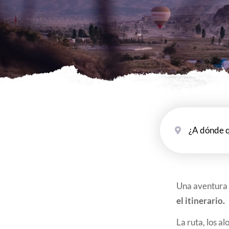
Destino del viaje
Una aventura q
el itinerario.
La ruta, los a