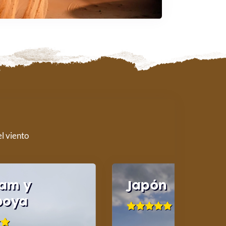
l viento
nam y
Japón
boya