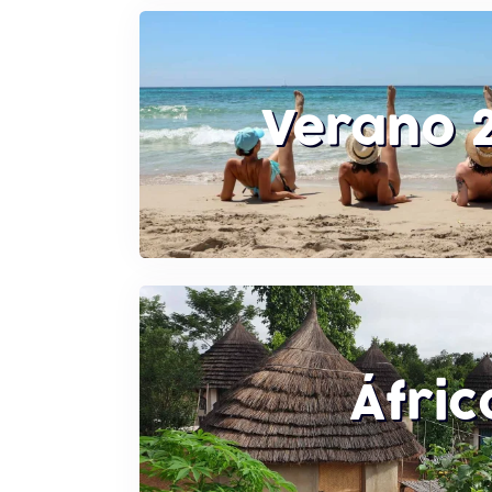
Verano 
Áfric