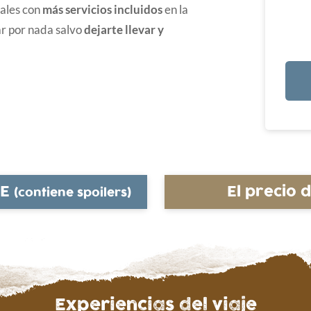
pales con
más servicios incluidos
en la
r por nada salvo
dejarte llevar y
YE
El precio 
(contiene spoilers)
Experiencias del viaje