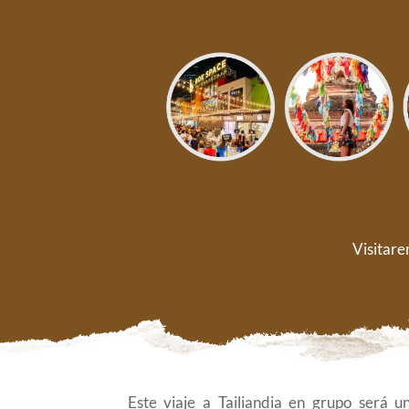
Visitare
Este viaje a Tailiandia en grupo será 