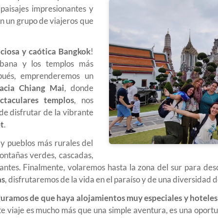
 paisajes impresionantes y
on un grupo de viajeros que
liciosa y caótica Bangkok
!
rbana y los templos más
spués, emprenderemos un
acia Chiang Mai
, donde
ctaculares templos
, nos
de disfrutar de la vibrante
t
.
y pueblos más rurales del
ontañas verdes, cascadas,
antes. Finalmente, volaremos hasta la zona del sur para des
as
, disfrutaremos de la vida en el paraíso y de una diversidad
uramos de que haya alojamientos muy especiales y hoteles
viaje es mucho más que una simple aventura, es una oportun