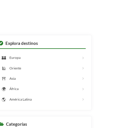
Explora destinos
🏰
Europa
🕌
Oriente
⛩️
Asia
🌍
África
🌎
América Latina
Categorías