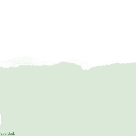
rivacidad
.