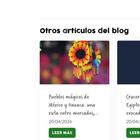
Otros artículos del blog
Pueblos mágicos de
Crucer
México y Oaxaca: una
Egipt
ruta entre mercados,
evoca
artesanía y color
el viaj
20/04/2026
20/04
LEER MÁS
LEER