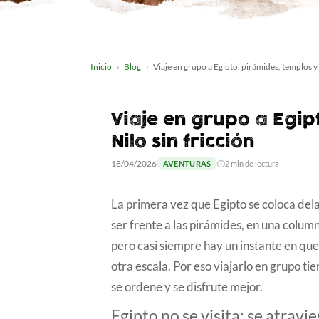
Inicio
Blog
Viaje en grupo a Egipto: pirámides, templos y 
Viaje en grupo a Egip
Nilo sin fricción
18/04/2026
AVENTURAS
2 min de lectura
La primera vez que Egipto se coloca del
ser frente a las pirámides, en una colum
pero casi siempre hay un instante en que
otra escala. Por eso viajarlo en grupo ti
se ordene y se disfrute mejor.
Egipto no se visita; se atravi