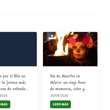
o por el Nilo en
Día de Muertos en
o: la forma más
México: un viaje lleno
dora de entender
de memoria, color y
e
vida
/2026
20/04/2026
 MÁS
LEER MÁS