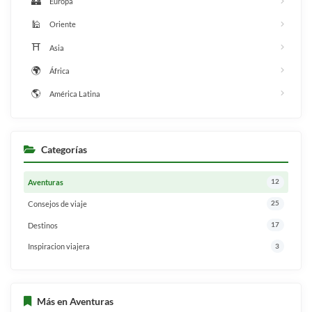
🏰
Europa
🕌
Oriente
⛩️
Asia
🌍
África
🌎
América Latina
Categorías
Aventuras
12
Consejos de viaje
25
Destinos
17
Inspiracion viajera
3
Más en Aventuras