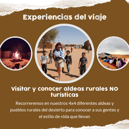
lleno de sorpresas inolvidables y deja que nos
encarguemos de todo!
Experiencias del viaje
Somos la agencia de viajes grupales con
más servicios
incluidos
en la que no te tendrás que preocupar por nada
salvo
dejarte llevar y disfrutar por el viento.
Visitar y conocer aldeas rurales NO
turísticas
Recorreremos en nuestros 4x4 diferentes aldeas y
pueblos rurales del desierto para conocer a sus gentes y
el estilo de vida que llevan