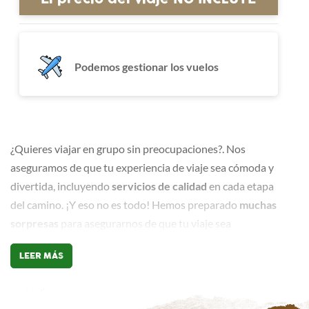
Podemos gestionar los vuelos
¿Quieres viajar en grupo sin preocupaciones?. Nos
aseguramos de que tu experiencia de viaje sea cómoda y
divertida, incluyendo
servicios de calidad
en cada etapa
del camino. ¡Y eso no es todo! Hemos preparado
muchas
sorpresas
para asegurarnos de que tu viaje sea
inolvidable. Desde actividades únicas hasta detalles
LEER MÁS
especiales, estamos seguros de que cada momento será
una experiencia emocionante que te encantará descubrir.
¡Confía en nosotros para planificar tu próximo viaje