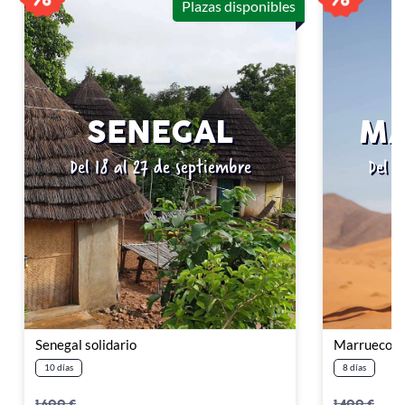
Plazas disponibles
SENEGAL
MA
Del 18 al 27 de septiembre
Del 1
Senegal solidario
Marruecos: 
10 días
8 días
1.600 €
1.400 €