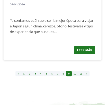
09/04/2026
Te contamos cuál suele ser la mejor época para viajar
a Japón según clima, cerezos, otoño, festivales y tipo
de experiencia que busques....
LEER MÁS
«
1
2
3
4
5
6
7
8
9
10
11
»