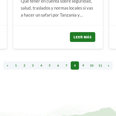
Qué tener en cuenta sobre seguridad,
salud, traslados y normas locales si vas
a hacer un safari por Tanzania y
terminar el viaje en Zanzíbar....
LEER MÁS
«
1
2
3
4
5
6
7
8
9
10
11
»